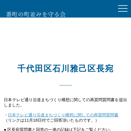
togg
navi
千代田区石川雅己区長宛
日本テレビ通り沿道まちづくり構想に関しての再質問質問書を提出
しました。
・
日本テレビ通り沿道まちづくり構想に関しての再質問質問書
（リンクは11月18日付でご回答頂いたものです。）
● 区長宛質問書と回答の一連の記録は下記をご覧ください。