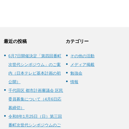
最近の投稿
カテゴリー
6月7日開催決定「第四回番町
その他の活動
次世代シンポジウム」のご案
メディア掲載
内（日本テレビ基本計画の初
勉強会
公開）
情報
千代田区 都市計画審議会 区民
委員募集について（4月6日応
募締切）
令和8年1月25日（日）第三回
番町次世代シンポジウムのご