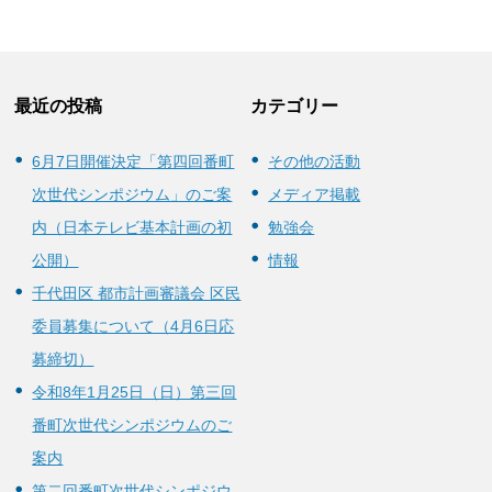
最近の投稿
カテゴリー
6月7日開催決定「第四回番町
その他の活動
次世代シンポジウム」のご案
メディア掲載
内（日本テレビ基本計画の初
勉強会
公開）
情報
千代田区 都市計画審議会 区民
委員募集について（4月6日応
募締切）
令和8年1月25日（日）第三回
番町次世代シンポジウムのご
案内
第二回番町次世代シンポジウ