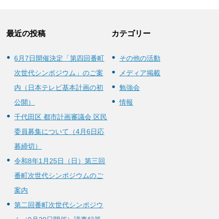
最近の投稿
カテゴリー
6月7日開催決定「第四回番町
その他の活動
次世代シンポジウム」のご案
メディア掲載
内（日本テレビ基本計画の初
勉強会
公開）
情報
千代田区 都市計画審議会 区民
委員募集について（4月6日応
募締切）
令和8年1月25日（日）第三回
番町次世代シンポジウムのご
案内
第二回番町次世代シンポジウ