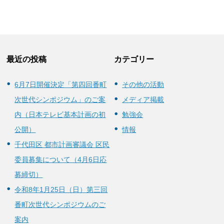
最近の投稿
カテゴリー
6月7日開催決定「第四回番町
その他の活動
次世代シンポジウム」のご案
メディア掲載
内（日本テレビ基本計画の初
勉強会
公開）
情報
千代田区 都市計画審議会 区民
委員募集について（4月6日応
募締切）
令和8年1月25日（日）第三回
番町次世代シンポジウムのご
案内