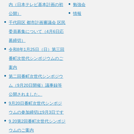
内（日本テレビ基本計画の初
勉強会
公開）
情報
千代田区 都市計画審議会 区民
委員募集について（4月6日応
募締切）
令和8年1月25日（日）第三回
番町次世代シンポジウムのご
案内
第二回番町次世代シンポジウ
ム（9月20日開催）議事録等
公開されました。
9月20日番町次世代シンポジ
ウムの参加締切は9月3日です
9.20第2回番町次世代シンポジ
ウムのご案内