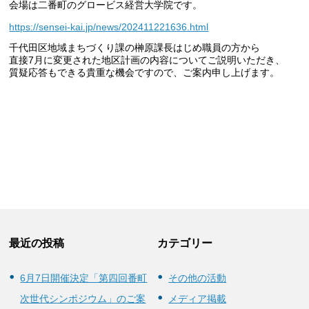
会場は二番町のグロービス経営大学院です。
https://sensei-kai.jp/news/202411221636.html
千代田区地域まちづくり課の榊原課長はじめ職員の方から
直接7月に変更された地区計画の内容についてご説明いただき、
質疑応答もできる貴重な機会ですので、ご案内申し上げます。
最近の投稿
カテゴリー
6月7日開催決定「第四回番町
その他の活動
次世代シンポジウム」のご案
メディア掲載